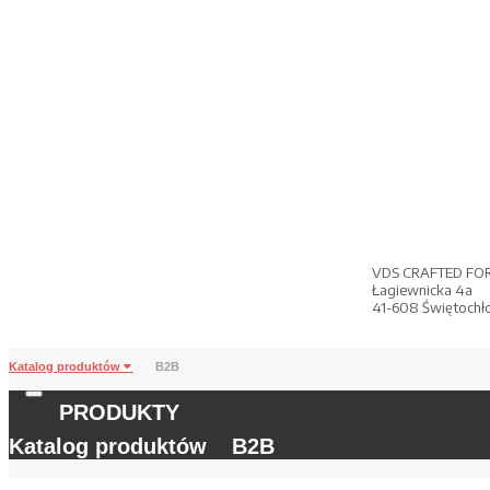
VDS CRAFTED FO
Łagiewnicka 4a
41-608 Świętochł
Katalog produktów
B2B
PRODUKTY
Katalog produktów
B2B