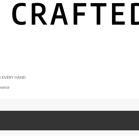
R EVERY HAND
owice