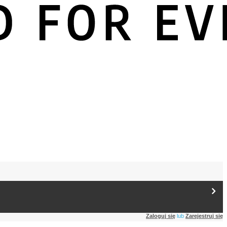
Zaloguj się
lub
Zarejestruj się