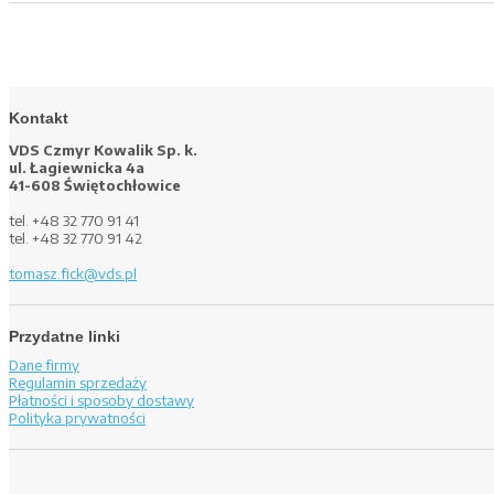
Kontakt
VDS Czmyr Kowalik Sp. k.
ul. Łagiewnicka 4a
41-608 Świętochłowice
tel. +48 32 770 91 41
tel. +48 32 770 91 42
tomasz.fick@vds.pl
Przydatne linki
Dane firmy
Regulamin sprzedaży
Płatności i sposoby dostawy
Polityka prywatności