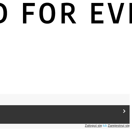
Zaloguj się
lub
Zarejestruj się