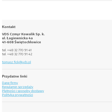
Kontakt
VDS Czmyr Kowalik Sp. k.
ul. Łagiewnicka 4a
41-608 Świętochłowice
tel. +48 32 770 91 41
tel. +48 32 770 91 42
tomasz.fick@vds.pl
Przydatne linki
Dane firmy
Regulamin sprzedaży
Płatności i sposoby dostawy
Polityka prywatności