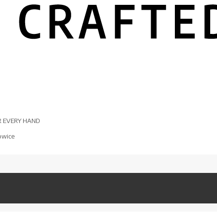
R EVERY HAND
owice