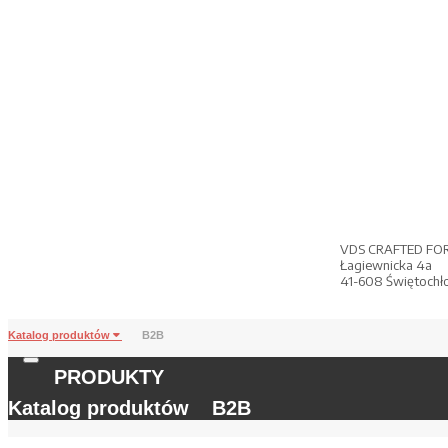
VDS CRAFTED FO
Łagiewnicka 4a
41-608 Świętochł
Katalog produktów
B2B
PRODUKTY
Katalog produktów
B2B