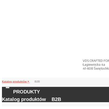
VDS CRAFTED FO
Łagiewnicka 4a
41-608 Świętochł
Katalog produktów
B2B
PRODUKTY
Katalog produktów
B2B