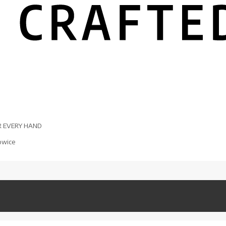
R EVERY HAND
owice