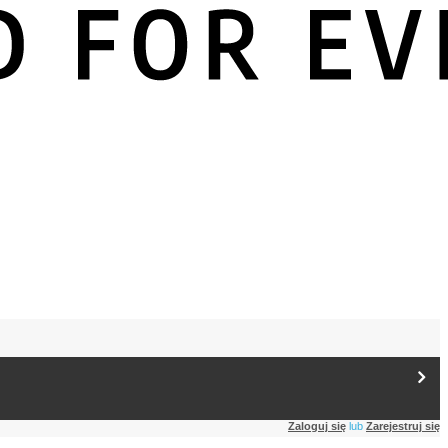
Zaloguj się
lub
Zarejestruj się