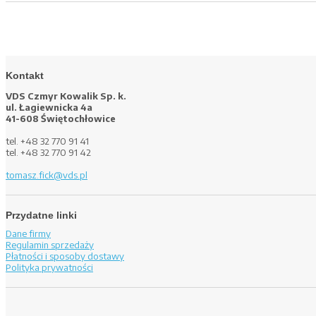
Kontakt
VDS Czmyr Kowalik Sp. k.
ul. Łagiewnicka 4a
41-608 Świętochłowice
tel. +48 32 770 91 41
tel. +48 32 770 91 42
tomasz.fick@vds.pl
Przydatne linki
Dane firmy
Regulamin sprzedaży
Płatności i sposoby dostawy
Polityka prywatności