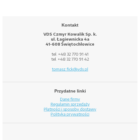
Kontakt
VDS Czmyr Kowalik Sp. k.
ul. Łagiewnicka 4a
41-608 Świętochłowice
tel. +48 32 770 91 41
tel. +48 32 770 91 42
tomasz.fick@vds.pl
Przydatne linki
Dane firmy
Regulamin sprzedaży
Płatności i sposoby dostawy
Polityka prywatności