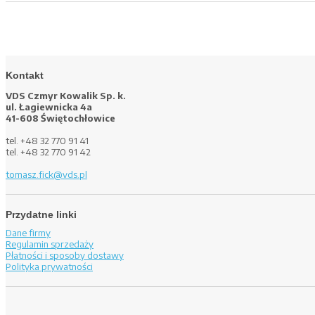
Kontakt
VDS Czmyr Kowalik Sp. k.
ul. Łagiewnicka 4a
41-608 Świętochłowice
tel. +48 32 770 91 41
tel. +48 32 770 91 42
tomasz.fick@vds.pl
Przydatne linki
Dane firmy
Regulamin sprzedaży
Płatności i sposoby dostawy
Polityka prywatności