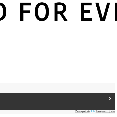
Zaloguj się
lub
Zarejestruj się