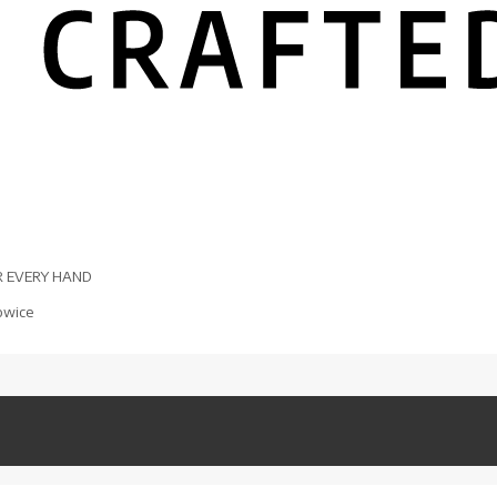
R EVERY HAND
owice