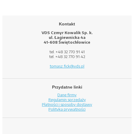
Kontakt
VDS Czmyr Kowalik Sp. k.
ul. Łagiewnicka 4a
41-608 Świętochłowice
tel. +48 32 770 91 41
tel. +48 32 770 91 42
tomasz.fick@vds.pl
Przydatne linki
Dane firmy
Regulamin sprzedaży
Płatności i sposoby dostawy
Polityka prywatności