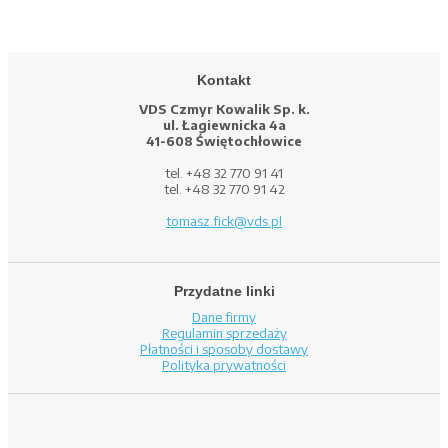
Kontakt
VDS Czmyr Kowalik Sp. k.
ul. Łagiewnicka 4a
41-608 Świętochłowice
tel. +48 32 770 91 41
tel. +48 32 770 91 42
tomasz.fick@vds.pl
Przydatne linki
Dane firmy
Regulamin sprzedaży
Płatności i sposoby dostawy
Polityka prywatności