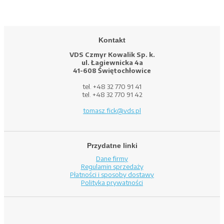
Kontakt
VDS Czmyr Kowalik Sp. k.
ul. Łagiewnicka 4a
41-608 Świętochłowice
tel. +48 32 770 91 41
tel. +48 32 770 91 42
tomasz.fick@vds.pl
Przydatne linki
Dane firmy
Regulamin sprzedaży
Płatności i sposoby dostawy
Polityka prywatności