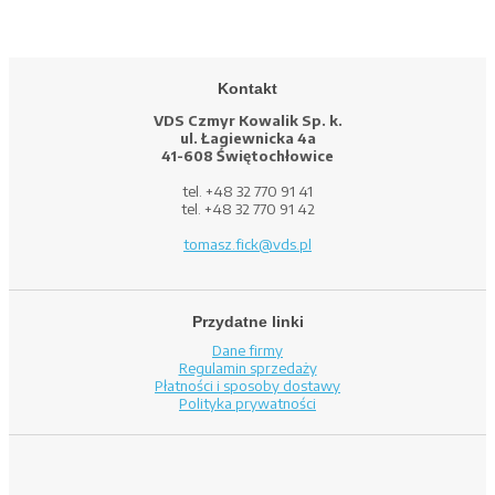
Kontakt
VDS Czmyr Kowalik Sp. k.
ul. Łagiewnicka 4a
41-608 Świętochłowice
tel. +48 32 770 91 41
tel. +48 32 770 91 42
tomasz.fick@vds.pl
Przydatne linki
Dane firmy
Regulamin sprzedaży
Płatności i sposoby dostawy
Polityka prywatności