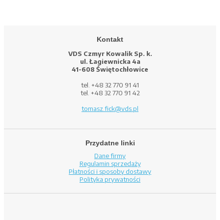
Kontakt
VDS Czmyr Kowalik Sp. k.
ul. Łagiewnicka 4a
41-608 Świętochłowice
tel. +48 32 770 91 41
tel. +48 32 770 91 42
tomasz.fick@vds.pl
Przydatne linki
Dane firmy
Regulamin sprzedaży
Płatności i sposoby dostawy
Polityka prywatności