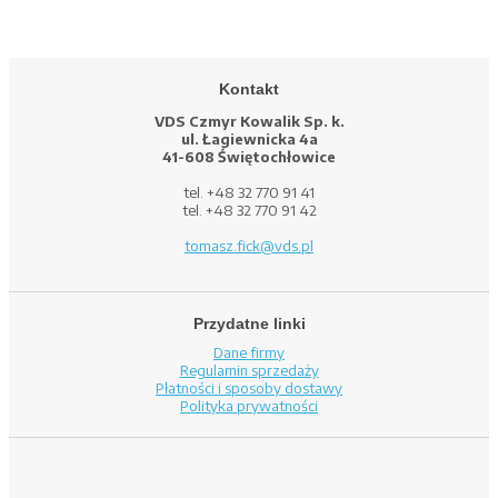
Kontakt
VDS Czmyr Kowalik Sp. k.
ul. Łagiewnicka 4a
41-608 Świętochłowice
tel. +48 32 770 91 41
tel. +48 32 770 91 42
tomasz.fick@vds.pl
Przydatne linki
Dane firmy
Regulamin sprzedaży
Płatności i sposoby dostawy
Polityka prywatności