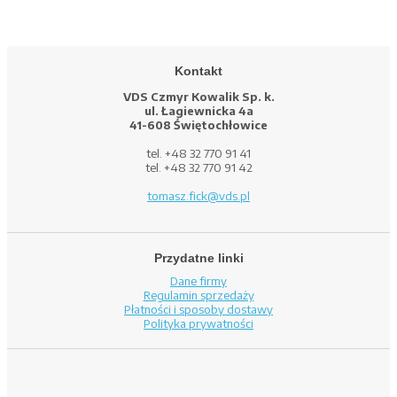
Kontakt
VDS Czmyr Kowalik Sp. k.
ul. Łagiewnicka 4a
41-608 Świętochłowice
tel. +48 32 770 91 41
tel. +48 32 770 91 42
tomasz.fick@vds.pl
Przydatne linki
Dane firmy
Regulamin sprzedaży
Płatności i sposoby dostawy
Polityka prywatności