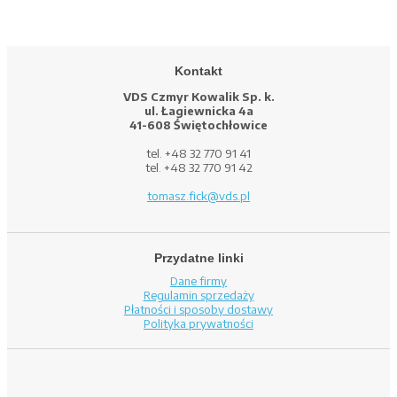
Kontakt
VDS Czmyr Kowalik Sp. k.
ul. Łagiewnicka 4a
41-608 Świętochłowice
tel. +48 32 770 91 41
tel. +48 32 770 91 42
tomasz.fick@vds.pl
Przydatne linki
Dane firmy
Regulamin sprzedaży
Płatności i sposoby dostawy
Polityka prywatności