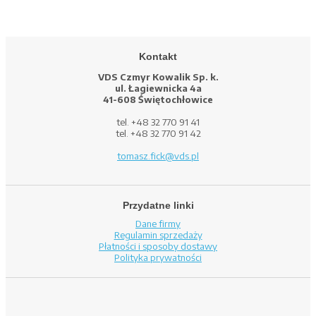
Kontakt
VDS Czmyr Kowalik Sp. k.
ul. Łagiewnicka 4a
41-608 Świętochłowice
tel. +48 32 770 91 41
tel. +48 32 770 91 42
tomasz.fick@vds.pl
Przydatne linki
Dane firmy
Regulamin sprzedaży
Płatności i sposoby dostawy
Polityka prywatności