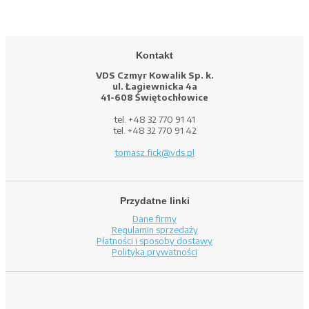
Kontakt
VDS Czmyr Kowalik Sp. k.
ul. Łagiewnicka 4a
41-608 Świętochłowice
tel. +48 32 770 91 41
tel. +48 32 770 91 42
tomasz.fick@vds.pl
Przydatne linki
Dane firmy
Regulamin sprzedaży
Płatności i sposoby dostawy
Polityka prywatności