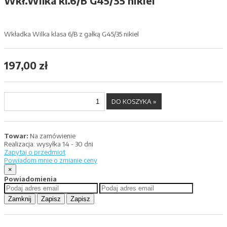
Wkł.Wilka kl.6/B G45/35 nikiel
Wkładka Wilka klasa 6/B z gałką G45/35 nikiel
197,00 zł
Towar:
Na zamówienie
Realizacja:
wysyłka 14 - 30 dni
Zapytaj o przedmiot
Powiadom mnie o zmianie ceny
×
Powiadomienia
Zamknij
Zapisz
Zapisz