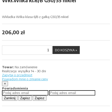
Wkł.Wilka kl.6/B G50/35 nikiel
Wkładka Wilka klasa 6/B z gałką G50/35 nikiel
206,00 zł
Towar:
Na zamówienie
Realizacja:
wysyłka 14 - 30 dni
Zapytaj o przedmiot
Powiadom mnie o zmianie ceny
×
Powiadomienia
Zamknij
Zapisz
Zapisz