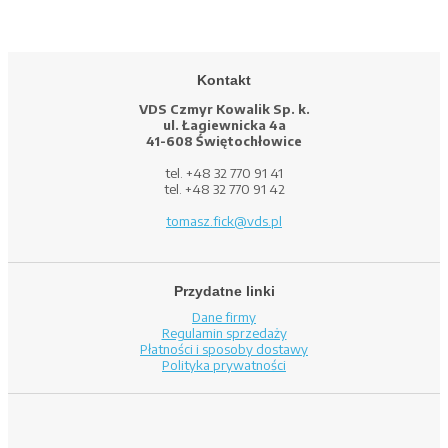
Kontakt
VDS Czmyr Kowalik Sp. k.
ul. Łagiewnicka 4a
41-608 Świętochłowice
tel. +48 32 770 91 41
tel. +48 32 770 91 42
tomasz.fick@vds.pl
Przydatne linki
Dane firmy
Regulamin sprzedaży
Płatności i sposoby dostawy
Polityka prywatności