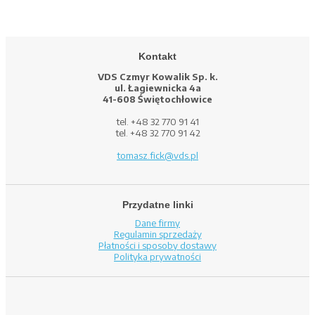
Kontakt
VDS Czmyr Kowalik Sp. k.
ul. Łagiewnicka 4a
41-608 Świętochłowice
tel. +48 32 770 91 41
tel. +48 32 770 91 42
tomasz.fick@vds.pl
Przydatne linki
Dane firmy
Regulamin sprzedaży
Płatności i sposoby dostawy
Polityka prywatności