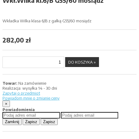
Wkł.Wilka kl.6/B G55/60 mosiądz
Wkładka Wilka klasa 6/B z gałką G55/60 mosiądz
282,00 zł
Towar:
Na zamówienie
Realizacja:
wysyłka 14 - 30 dni
Zapytaj o przedmiot
Powiadom mnie o zmianie ceny
×
Powiadomienia
Zamknij
Zapisz
Zapisz