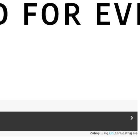
Zaloguj się
lub
Zarejestruj się