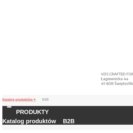
VDS CRAFTED FO
Łagiewnicka 4a
41-608 Świętochł
Katalog produktów
B2B
PRODUKTY
Katalog produktów
B2B