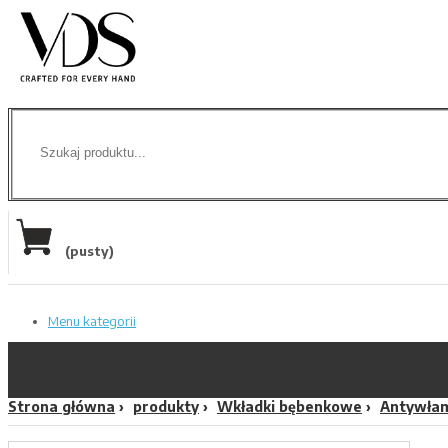
(pusty)
Menu kategorii
Strona główna
produkty
Wkładki bębenkowe
Antywła