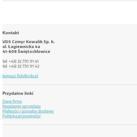
Kontakt
VDS Czmyr Kowalik Sp. k.
ul. Łagiewnicka 4a
41-608 Świętochłowice
tel. +48 32 770 91 41
tel. +48 32 770 91 42
tomasz.fick@vds.pl
Przydatne linki
Dane firmy
Regulamin sprzedaży
Płatności i sposoby dostawy
Polityka prywatności