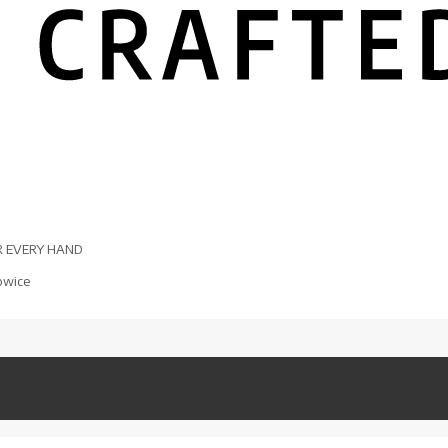
R EVERY HAND
owice