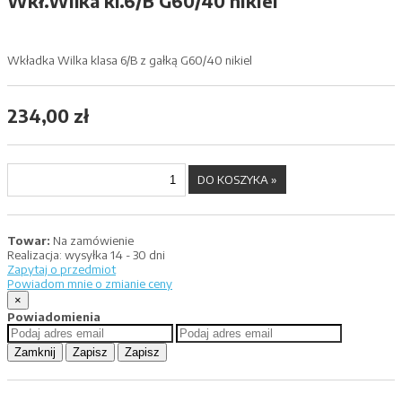
Wkł.Wilka kl.6/B G60/40 nikiel
Wkładka Wilka klasa 6/B z gałką G60/40 nikiel
234,00 zł
Towar:
Na zamówienie
Realizacja:
wysyłka 14 - 30 dni
Zapytaj o przedmiot
Powiadom mnie o zmianie ceny
×
Powiadomienia
Zamknij
Zapisz
Zapisz