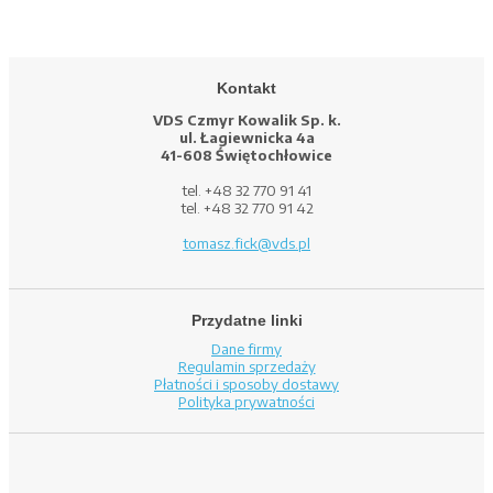
Kontakt
VDS Czmyr Kowalik Sp. k.
ul. Łagiewnicka 4a
41-608 Świętochłowice
tel. +48 32 770 91 41
tel. +48 32 770 91 42
tomasz.fick@vds.pl
Przydatne linki
Dane firmy
Regulamin sprzedaży
Płatności i sposoby dostawy
Polityka prywatności