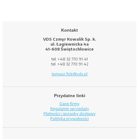
Kontakt
VDS Czmyr Kowalik Sp. k.
ul. Łagiewnicka 4a
41-608 Świętochłowice
tel. +48 32 770 91 41
tel. +48 32 770 91 42
tomasz.fick@vds.pl
Przydatne linki
Dane firmy
Regulamin sprzedaży
Płatności i sposoby dostawy
Polityka prywatności