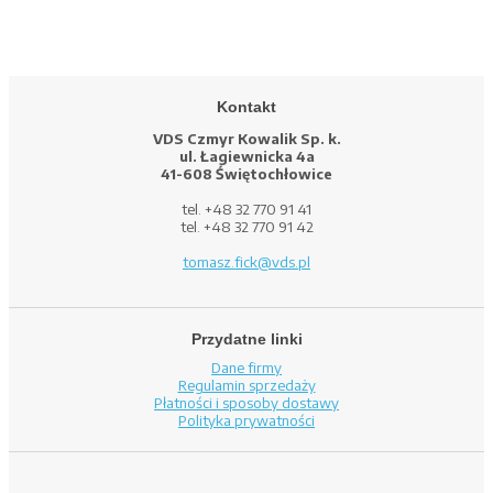
Kontakt
VDS Czmyr Kowalik Sp. k.
ul. Łagiewnicka 4a
41-608 Świętochłowice
tel. +48 32 770 91 41
tel. +48 32 770 91 42
tomasz.fick@vds.pl
Przydatne linki
Dane firmy
Regulamin sprzedaży
Płatności i sposoby dostawy
Polityka prywatności