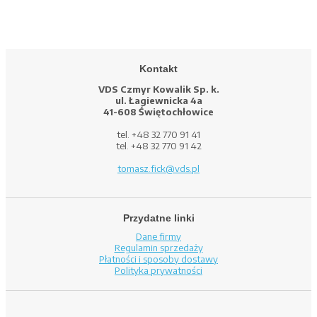
Kontakt
VDS Czmyr Kowalik Sp. k.
ul. Łagiewnicka 4a
41-608 Świętochłowice
tel. +48 32 770 91 41
tel. +48 32 770 91 42
tomasz.fick@vds.pl
Przydatne linki
Dane firmy
Regulamin sprzedaży
Płatności i sposoby dostawy
Polityka prywatności