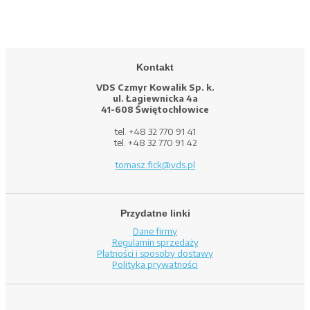
Kontakt
VDS Czmyr Kowalik Sp. k.
ul. Łagiewnicka 4a
41-608 Świętochłowice
tel. +48 32 770 91 41
tel. +48 32 770 91 42
tomasz.fick@vds.pl
Przydatne linki
Dane firmy
Regulamin sprzedaży
Płatności i sposoby dostawy
Polityka prywatności