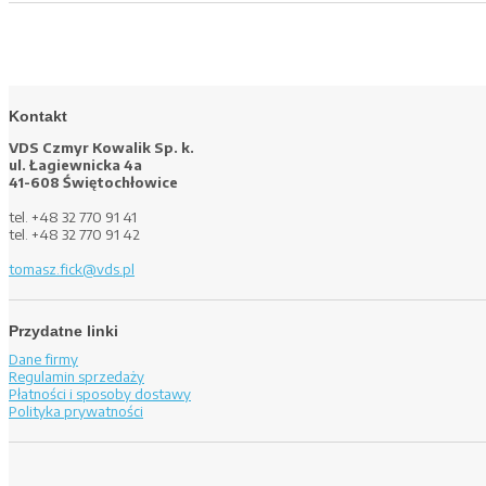
Kontakt
VDS Czmyr Kowalik Sp. k.
ul. Łagiewnicka 4a
41-608 Świętochłowice
tel. +48 32 770 91 41
tel. +48 32 770 91 42
tomasz.fick@vds.pl
Przydatne linki
Dane firmy
Regulamin sprzedaży
Płatności i sposoby dostawy
Polityka prywatności