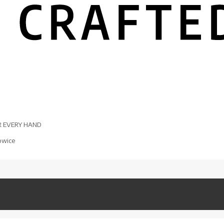
R EVERY HAND
owice