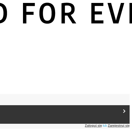
Zaloguj się
lub
Zarejestruj się