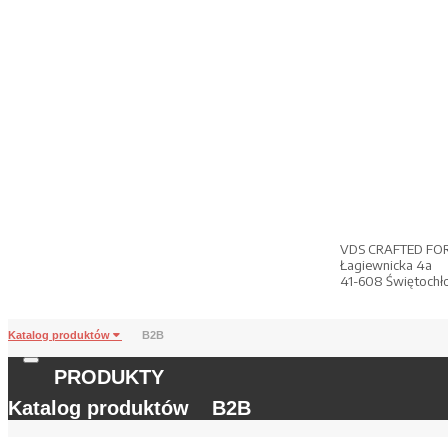
VDS CRAFTED FO
Łagiewnicka 4a
41-608 Świętochł
Katalog produktów
B2B
PRODUKTY
Katalog produktów
B2B