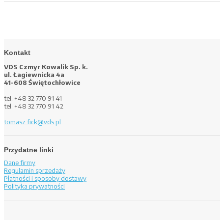
Kontakt
VDS Czmyr Kowalik Sp. k.
ul. Łagiewnicka 4a
41-608 Świętochłowice
tel. +48 32 770 91 41
tel. +48 32 770 91 42
tomasz.fick@vds.pl
Przydatne linki
Dane firmy
Regulamin sprzedaży
Płatności i sposoby dostawy
Polityka prywatności