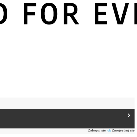
Zaloguj się
lub
Zarejestruj się