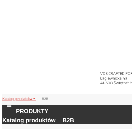
VDS CRAFTED FO
Łagiewnicka 4a
41-608 Świętochł
Katalog produktów
B2B
PRODUKTY
Katalog produktów
B2B