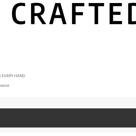
R EVERY HAND
owice