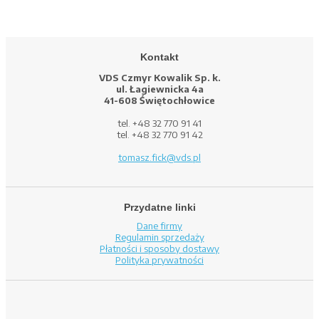
Kontakt
VDS Czmyr Kowalik Sp. k.
ul. Łagiewnicka 4a
41-608 Świętochłowice
tel. +48 32 770 91 41
tel. +48 32 770 91 42
tomasz.fick@vds.pl
Przydatne linki
Dane firmy
Regulamin sprzedaży
Płatności i sposoby dostawy
Polityka prywatności