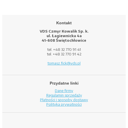
Kontakt
VDS Czmyr Kowalik Sp. k.
ul. Łagiewnicka 4a
41-608 Świętochłowice
tel. +48 32 770 91 41
tel. +48 32 770 91 42
tomasz.fick@vds.pl
Przydatne linki
Dane firmy
Regulamin sprzedaży
Płatności i sposoby dostawy
Polityka prywatności