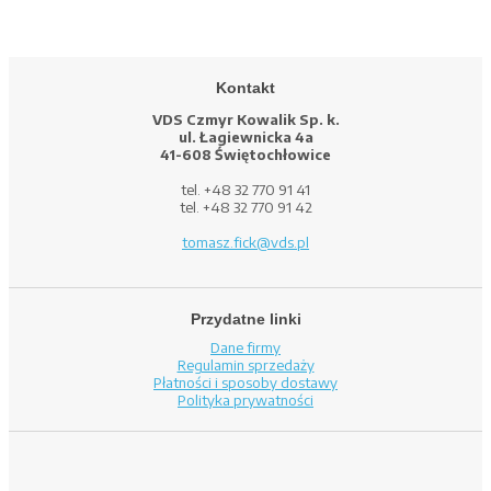
Kontakt
VDS Czmyr Kowalik Sp. k.
ul. Łagiewnicka 4a
41-608 Świętochłowice
tel. +48 32 770 91 41
tel. +48 32 770 91 42
tomasz.fick@vds.pl
Przydatne linki
Dane firmy
Regulamin sprzedaży
Płatności i sposoby dostawy
Polityka prywatności