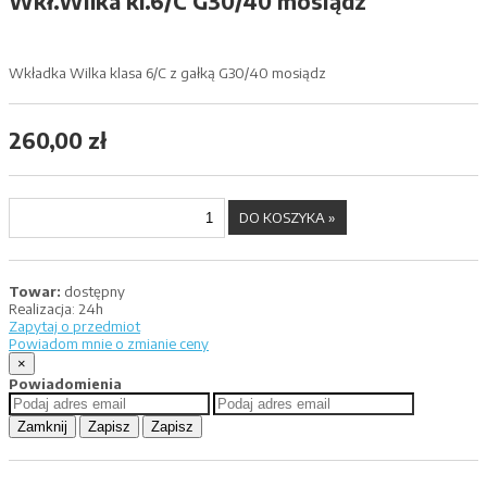
Wkł.Wilka kl.6/C G30/40 mosiądz
Wkładka Wilka klasa 6/C z gałką G30/40 mosiądz
260,00 zł
Towar:
dostępny
Realizacja:
24h
Zapytaj o przedmiot
Powiadom mnie o zmianie ceny
×
Powiadomienia
Zamknij
Zapisz
Zapisz