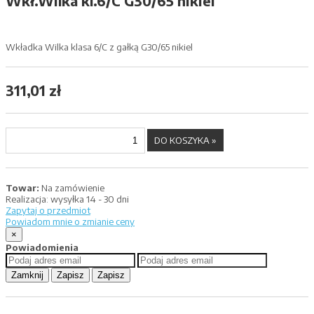
Wkł.Wilka kl.6/C G30/65 nikiel
Wkładka Wilka klasa 6/C z gałką G30/65 nikiel
311,01 zł
Towar:
Na zamówienie
Realizacja:
wysyłka 14 - 30 dni
Zapytaj o przedmiot
Powiadom mnie o zmianie ceny
×
Powiadomienia
Zamknij
Zapisz
Zapisz