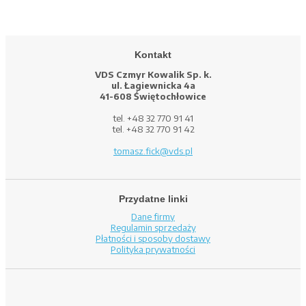
Kontakt
VDS Czmyr Kowalik Sp. k.
ul. Łagiewnicka 4a
41-608 Świętochłowice
tel. +48 32 770 91 41
tel. +48 32 770 91 42
tomasz.fick@vds.pl
Przydatne linki
Dane firmy
Regulamin sprzedaży
Płatności i sposoby dostawy
Polityka prywatności