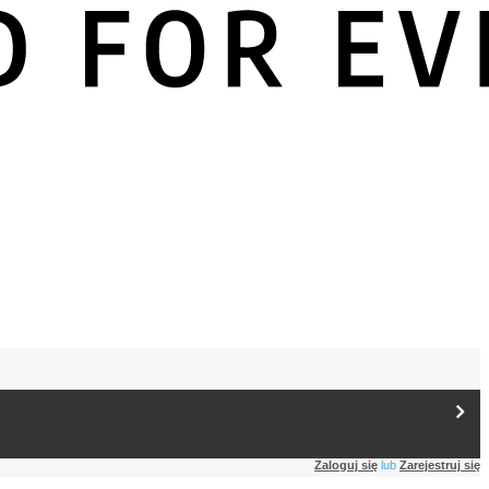
Zaloguj się
lub
Zarejestruj się