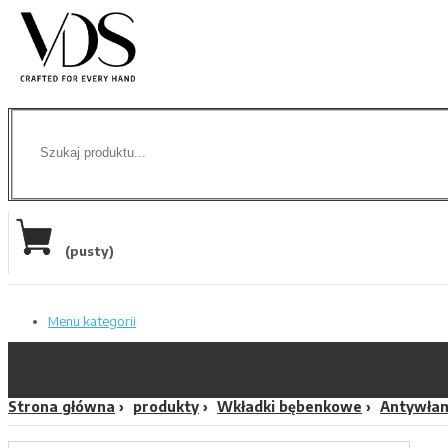
(pusty)
Menu kategorii
Strona główna
produkty
Wkładki bębenkowe
Antywła