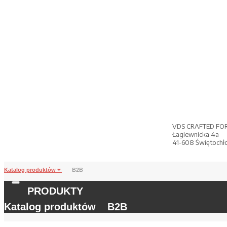
VDS CRAFTED FO
Łagiewnicka 4a
41-608 Świętochł
Katalog produktów
B2B
PRODUKTY
Katalog produktów
B2B