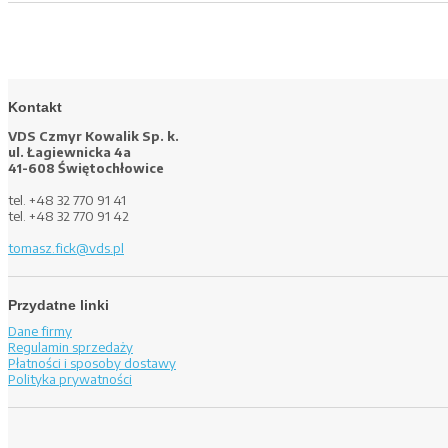
Kontakt
VDS Czmyr Kowalik Sp. k.
ul. Łagiewnicka 4a
41-608 Świętochłowice
tel. +48 32 770 91 41
tel. +48 32 770 91 42
tomasz.fick@vds.pl
Przydatne linki
Dane firmy
Regulamin sprzedaży
Płatności i sposoby dostawy
Polityka prywatności