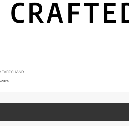
R EVERY HAND
owice