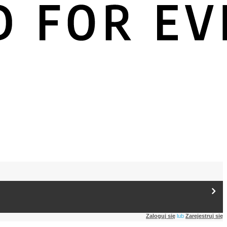
Zaloguj się
lub
Zarejestruj się