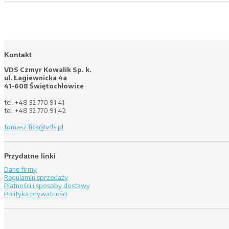
Kontakt
VDS Czmyr Kowalik Sp. k.
ul. Łagiewnicka 4a
41-608 Świętochłowice
tel. +48 32 770 91 41
tel. +48 32 770 91 42
tomasz.fick@vds.pl
Przydatne linki
Dane firmy
Regulamin sprzedaży
Płatności i sposoby dostawy
Polityka prywatności