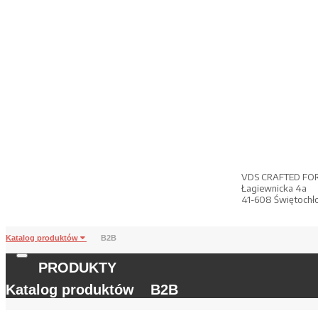
VDS CRAFTED FO
Łagiewnicka 4a
41-608 Świętochł
Katalog produktów
B2B
PRODUKTY
Katalog produktów
B2B