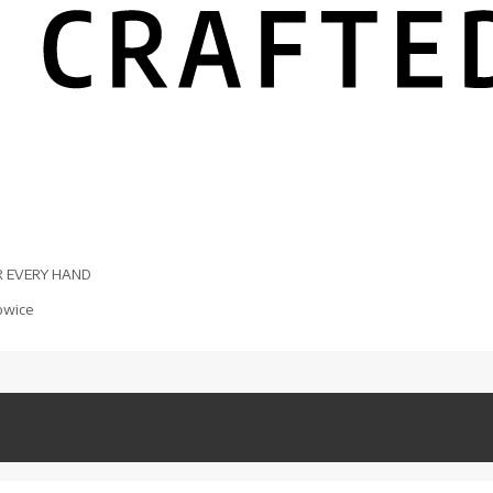
R EVERY HAND
owice