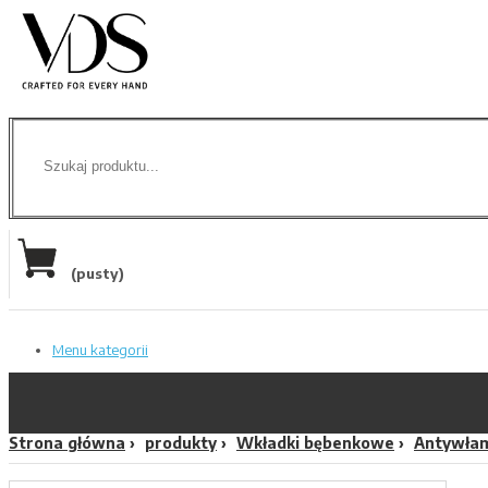
(pusty)
Menu kategorii
Strona główna
produkty
Wkładki bębenkowe
Antywła