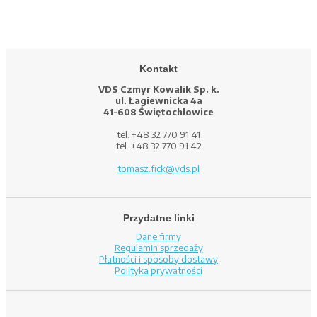
Kontakt
VDS Czmyr Kowalik Sp. k.
ul. Łagiewnicka 4a
41-608 Świętochłowice
tel. +48 32 770 91 41
tel. +48 32 770 91 42
tomasz.fick@vds.pl
Przydatne linki
Dane firmy
Regulamin sprzedaży
Płatności i sposoby dostawy
Polityka prywatności