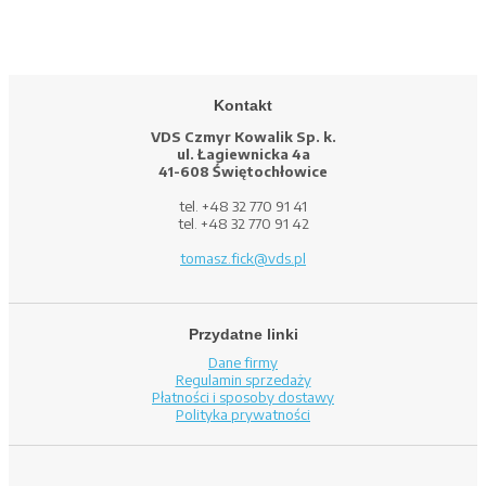
Kontakt
VDS Czmyr Kowalik Sp. k.
ul. Łagiewnicka 4a
41-608 Świętochłowice
tel. +48 32 770 91 41
tel. +48 32 770 91 42
tomasz.fick@vds.pl
Przydatne linki
Dane firmy
Regulamin sprzedaży
Płatności i sposoby dostawy
Polityka prywatności