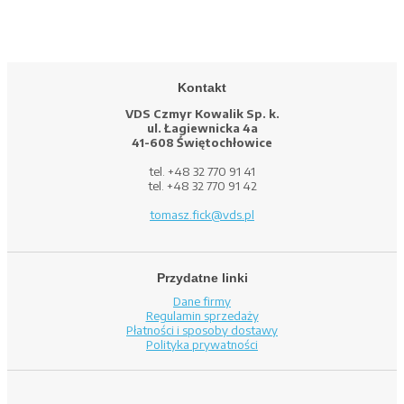
Kontakt
VDS Czmyr Kowalik Sp. k.
ul. Łagiewnicka 4a
41-608 Świętochłowice
tel. +48 32 770 91 41
tel. +48 32 770 91 42
tomasz.fick@vds.pl
Przydatne linki
Dane firmy
Regulamin sprzedaży
Płatności i sposoby dostawy
Polityka prywatności