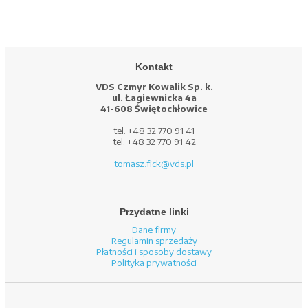
Kontakt
VDS Czmyr Kowalik Sp. k.
ul. Łagiewnicka 4a
41-608 Świętochłowice
tel. +48 32 770 91 41
tel. +48 32 770 91 42
tomasz.fick@vds.pl
Przydatne linki
Dane firmy
Regulamin sprzedaży
Płatności i sposoby dostawy
Polityka prywatności