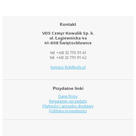
Kontakt
VDS Czmyr Kowalik Sp. k.
ul. Łagiewnicka 4a
41-608 Świętochłowice
tel. +48 32 770 91 41
tel. +48 32 770 91 42
tomasz.fick@vds.pl
Przydatne linki
Dane firmy
Regulamin sprzedaży
Płatności i sposoby dostawy
Polityka prywatności